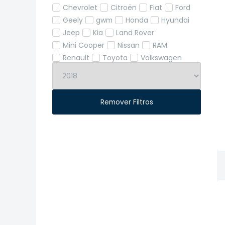
Chevrolet
Citroën
Fiat
Ford
Geely
gwm
Honda
Hyundai
Jeep
Kia
Land Rover
Mini Cooper
Nissan
RAM
Renault
Toyota
Volkswagen
Remover Filtros