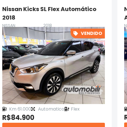
Nissan Kicks SL Flex Automático
N
2018
NISSAN
2018
N
VENDIDO
Km 61.000
Automatico
Flex
R$84.900