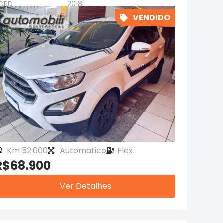
ORD
2018
VENDIDO
Km 52.000
Automatico
Flex
R$68.900
Ver Detalhes