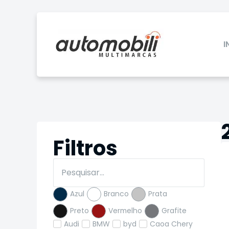
I
Filtros
Azul
Branco
Prata
Preto
Vermelho
Grafite
Audi
BMW
byd
Caoa Chery