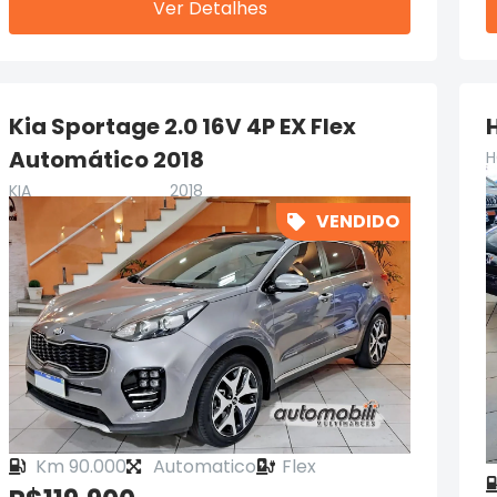
Ver Detalhes
Kia Sportage 2.0 16V 4P EX Flex
H
Automático 2018
H
KIA
2018
VENDIDO
Km 90.000
Automatico
Flex