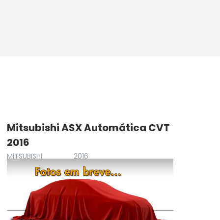
Mitsubishi ASX Automática CVT
Ch
2016
Tu
MITSUBISHI
2016
CHE