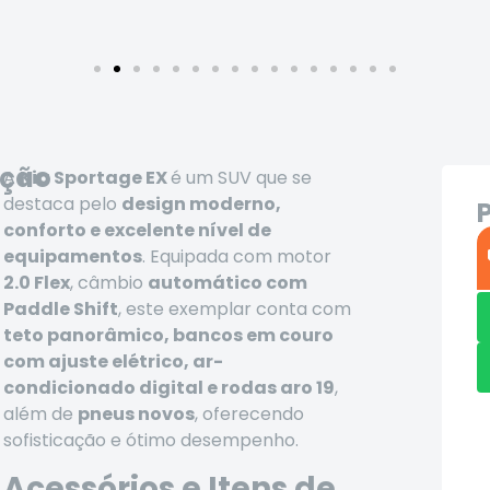
ição
A
Kia Sportage EX
é um SUV que se
destaca pelo
design moderno,
conforto e excelente nível de
equipamentos
. Equipada com motor
2.0 Flex
, câmbio
automático com
Paddle Shift
, este exemplar conta com
teto panorâmico, bancos em couro
com ajuste elétrico, ar-
condicionado digital e rodas aro 19
,
além de
pneus novos
, oferecendo
sofisticação e ótimo desempenho.
Acessórios e Itens de