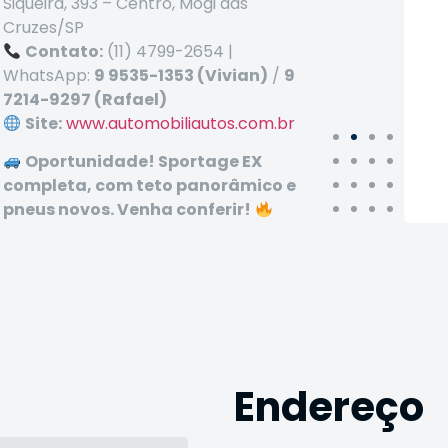
Siqueira, 393 – Centro, Mogi das
Cruzes/SP
Contato:
(11) 4799-2654 |
WhatsApp:
9 9535-1353 (Vivian)
/
9
7214-9297 (Rafael)
Site:
www.automobiliautos.com.br
Oportunidade! Sportage EX
completa, com teto panorâmico e
pneus novos. Venha conferir!
Endereço