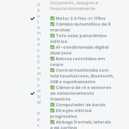
Documento, Assegura e
o:
Financia Normalmente.
A
u
Motor 2.0 Flex
de
178cv
t
Câmbio automático de 6
o
marchas
m
Teto solar panorâmico
a
elétrico
ti
Ar-condicionado digital
c
dual zone
o
Bancos revestidos em
C
couro
o
Central multimídia com
m
tela touchscreen, Bluetooth,
b
USB e espelhamento
u
Câmera de ré e sensores
st
de estacionamento
ív
traseiros
el
Computador de bordo
:
Direção elétrica
Fl
progressiva
e
Airbags frontais, laterais
x
e de cortina