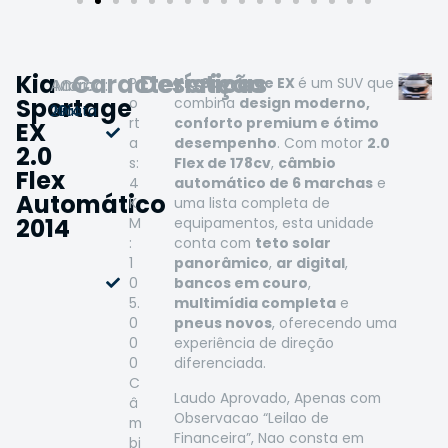
Kia
Características
Descrição
P
Kia Sportage EX
é um SUV que
Ano:
Marca:
Cor:
Sportage
o
combina
design moderno,
2014
Kia
Prata
rt
conforto premium e ótimo
EX
a
desempenho
. Com motor
2.0
2.0
s:
Flex de 178cv
,
câmbio
Flex
4
automático de 6 marchas
e
Automático
K
uma lista completa de
2014
M
equipamentos, esta unidade
:
conta com
teto solar
1
panorâmico
,
ar digital
,
0
bancos em couro
,
5.
multimídia completa
e
0
pneus novos
, oferecendo uma
0
experiência de direção
0
diferenciada.
C
Laudo Aprovado, Apenas com
â
Observacao “Leilao de
m
Financeira”, Nao consta em
bi