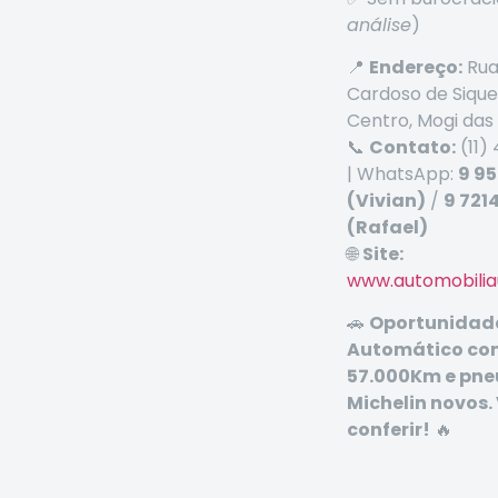
análise
)
📍
Endereço:
Rua
Cardoso de Siquei
Centro, Mogi das
📞
Contato:
(11)
| WhatsApp:
9 9
(Vivian)
/
9 721
(Rafael)
🌐
Site:
www.automobilia
🚗
Oportunidade
Automático co
57.000Km e pne
Michelin novos.
conferir!
🔥