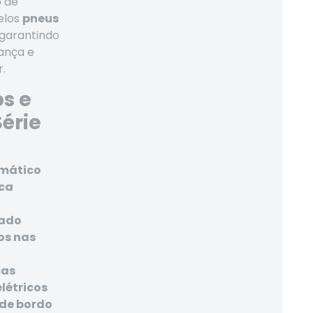
o de
elos
pneus
 garantindo
ança e
r.
s e
Série
mático
ica
nado
cos nas
cas
elétricos
de bordo