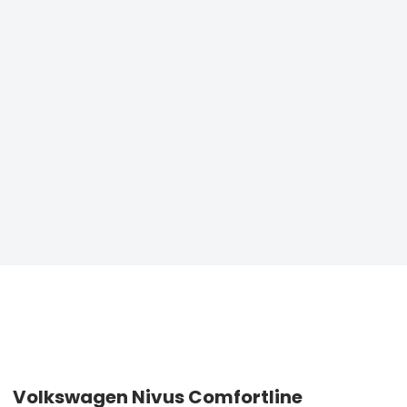
Volkswagen Nivus Comfortline
CA