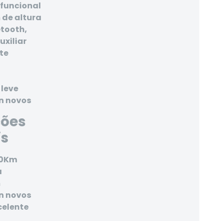
ifuncional
de altura
tooth,
uxiliar
te
 leve
n novos
ções
is
00Km
a
m
n novos
celente