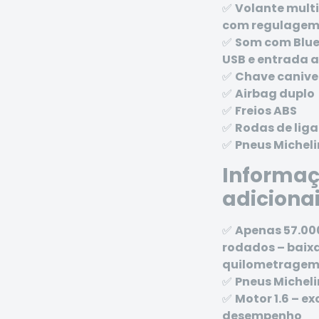
✅
Volante mult
com regulagem 
✅
Som com Blue
USB e entrada a
✅
Chave canive
✅
Airbag duplo
✅
Freios ABS
✅
Rodas de liga
✅
Pneus Micheli
Informa
adiciona
✅
Apenas 57.0
rodados – baix
quilometrage
✅
Pneus Micheli
✅
Motor 1.6 – ex
desempenho