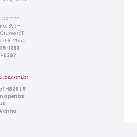
 Coronel
ra, 393 –
 Cruzes/SP
 4799-2654
535-1353
4-9297
utos.com.br
! HB20 1.6
m apenas
us
 Venha