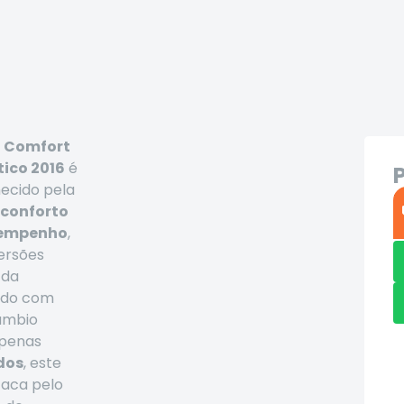
 Comfort
tico 2016
é
ecido pela
 conforto
sempenho
,
ersões
 da
pado com
câmbio
penas
dos
, este
taca pelo