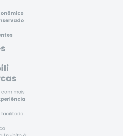
econômico
onservado
entes
es
li
rcas
al com mais
xperiência
facilitado
co
a (
sujeito à