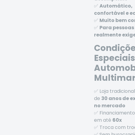
✅
Automático,
confortável e 
✅
Muito bem c
✅
Para pessoas
realmente exig
Condiçõ
Especiais
Automobi
Multima
✅ Loja tradicion
de
30 anos de e
no mercado
✅ Financiamento 
em até
60x
✅ Troca com tro
✅ Sem burocraci