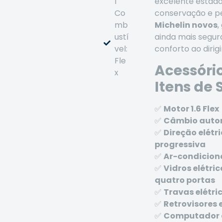
l
excelente estad
Co
conservação e p
mb
Michelin novos
,
ustí
ainda mais segur
vel:
conforto ao dirigi
Fle
Acessório
x
Itens de 
✅
Motor 1.6 Flex
✅
Câmbio auto
✅
Direção elétr
progressiva
✅
Ar-condicio
✅
Vidros elétri
quatro portas
✅
Travas elétri
✅
Retrovisores 
✅
Computador 