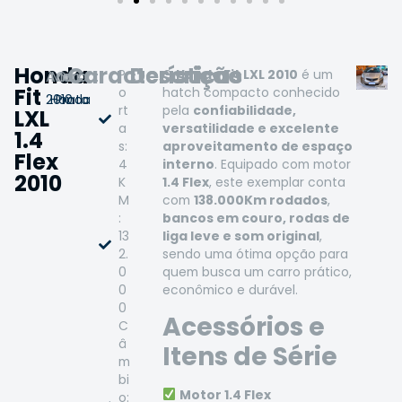
Honda
Características
Descrição
P
O
Honda Fit LXL 2010
é um
Ano:
Marca:
Cor:
Fit
o
hatch compacto conhecido
2010
Honda
Prata
rt
pela
confiabilidade,
LXL
a
versatilidade e excelente
1.4
s:
aproveitamento de espaço
Flex
4
interno
. Equipado com motor
2010
K
1.4 Flex
, este exemplar conta
M
com
138.000Km rodados
,
:
bancos em couro, rodas de
13
liga leve e som original
,
2.
sendo uma ótima opção para
0
quem busca um carro prático,
0
econômico e durável.
0
Acessórios e
C
â
Itens de Série
m
bi
Motor 1.4 Flex
o: