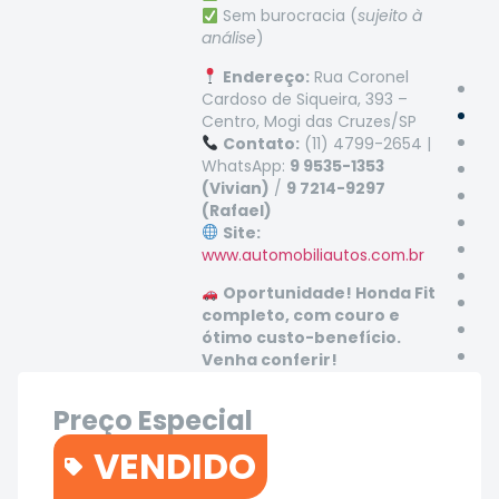
Sem burocracia (
sujeito à
análise
)
Endereço:
Rua Coronel
Cardoso de Siqueira, 393 –
Centro, Mogi das Cruzes/SP
Contato:
(11) 4799-2654 |
WhatsApp:
9 9535-1353
(Vivian)
/
9 7214-9297
(Rafael)
Site:
www.automobiliautos.com.br
Oportunidade! Honda Fit
completo, com couro e
ótimo custo-benefício.
Venha conferir!
Preço Especial
R$48.900
VENDIDO
Contato