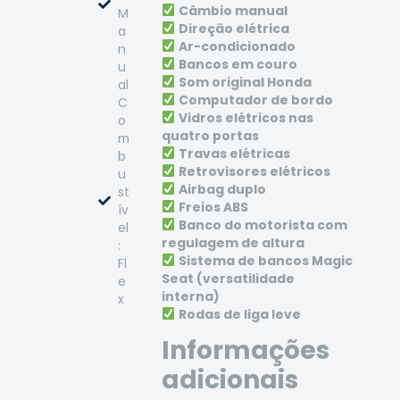
Câmbio manual
M
Direção elétrica
a
Ar-condicionado
n
Bancos em couro
u
Som original Honda
al
Computador de bordo
C
Vidros elétricos nas
o
quatro portas
m
Travas elétricas
b
Retrovisores elétricos
u
Airbag duplo
st
Freios ABS
ív
Banco do motorista com
el
regulagem de altura
:
Sistema de bancos Magic
Fl
Seat (versatilidade
e
interna)
x
Rodas de liga leve
Informações
adicionais