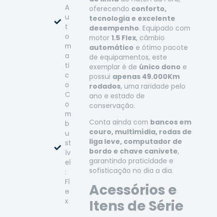
A
oferecendo
conforto,
u
tecnologia e excelente
t
desempenho
. Equipado com
o
motor
1.5 Flex
, câmbio
m
automático
e ótimo pacote
a
de equipamentos, este
ti
exemplar é de
único dono
e
c
possui
apenas 49.000Km
o
rodados
, uma raridade pelo
C
ano e estado de
o
conservação.
m
Conta ainda com
bancos em
b
couro, multimídia, rodas de
u
liga leve, computador de
st
bordo e chave canivete
,
ív
garantindo praticidade e
el
sofisticação no dia a dia.
:
Fl
Acessórios e
e
x
Itens de Série