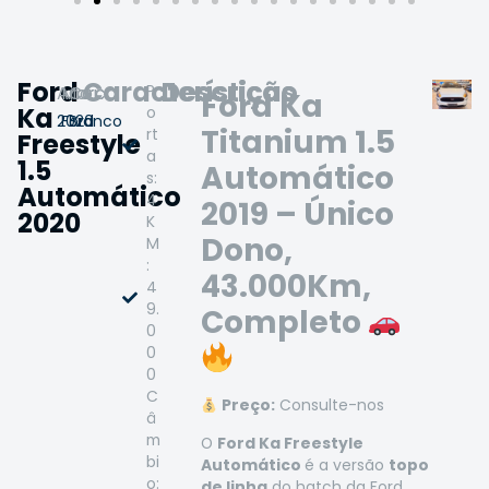
Ford
Características
Descrição
P
Ano:
Marca:
Cor:
Ford Ka
Ka
o
2020
Ford
Branco
Titanium 1.5
rt
Freestyle
a
1.5
Automático
s:
Automático
4
2019 – Único
2020
K
Dono,
M
:
43.000Km,
4
9.
Completo
0
0
0
C
Preço:
Consulte-nos
â
m
O
Ford Ka Freestyle
bi
Automático
é a versão
topo
o:
de linha
do hatch da Ford,